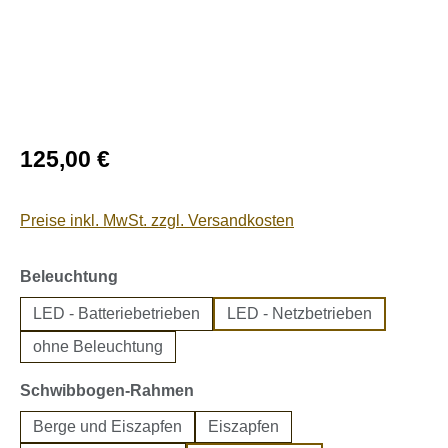
Regulärer Preis:
125,00 €
Preise inkl. MwSt. zzgl. Versandkosten
auswählen
Beleuchtung
LED - Batteriebetrieben
LED - Netzbetrieben
ohne Beleuchtung
auswählen
Schwibbogen-Rahmen
Berge und Eiszapfen
Eiszapfen