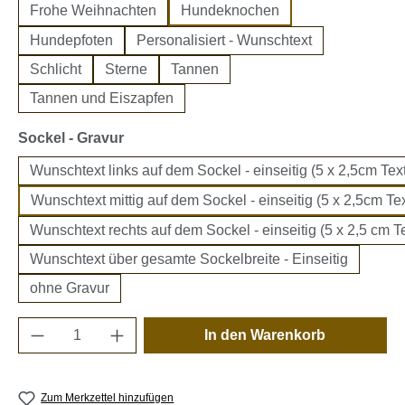
Frohe Weihnachten
Hundeknochen
Hundepfoten
Personalisiert - Wunschtext
Schlicht
Sterne
Tannen
Tannen und Eiszapfen
auswählen
Sockel - Gravur
Wunschtext links auf dem Sockel - einseitig (5 x 2,5cm Text
Wunschtext mittig auf dem Sockel - einseitig (5 x 2,5cm Tex
Wunschtext rechts auf dem Sockel - einseitig (5 x 2,5 cm Te
Wunschtext über gesamte Sockelbreite - Einseitig
ohne Gravur
Produkt Anzahl: Gib den gewünschten Wert e
In den Warenkorb
Zum Merkzettel hinzufügen