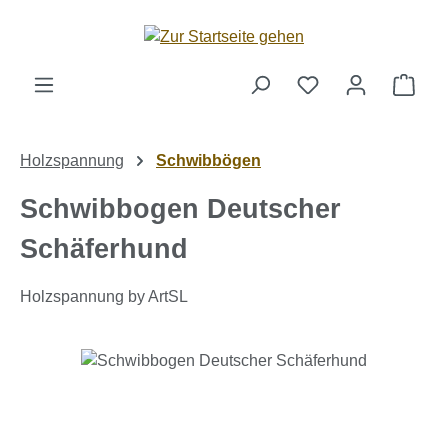
Zum Hauptinhalt springen
Ware
Holzspannung
Schwibbögen
Schwibbogen Deutscher
Schäferhund
Holzspannung by ArtSL
Bildergalerie überspringen