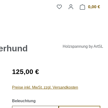
0,00 €
Ware
erhund
Holzspannung by ArtSL
Regulärer Preis:
125,00 €
Preise inkl. MwSt. zzgl. Versandkosten
auswählen
Beleuchtung