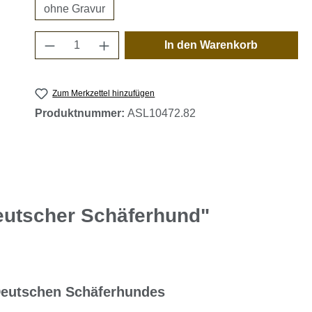
ohne Gravur
Produkt Anzahl: Gib den gewünschten 
In den Warenkorb
Zum Merkzettel hinzufügen
Produktnummer:
ASL10472.82
eutscher Schäferhund"
Deutschen Schäferhundes