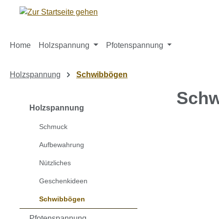
m Hauptinhalt springen
Zur Suche springen
Zur Hauptnavigation springen
Home
Holzspannung
Pfotenspannung
Holzspannung
Schwibbögen
Schw
Holzspannung
Schmuck
Bildergaleri
Aufbewahrung
Nützliches
Geschenkideen
Schwibbögen
Pfotenspannung