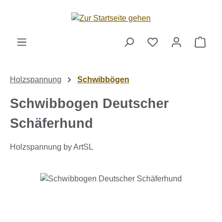
Zum Hauptinhalt springen
Ware
Holzspannung
Schwibbögen
Schwibbogen Deutscher
Schäferhund
Holzspannung by ArtSL
Bildergalerie überspringen