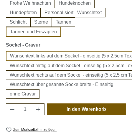
Frohe Weihnachten
Hundeknochen
Hundepfoten
Personalisiert - Wunschtext
Schlicht
Sterne
Tannen
Tannen und Eiszapfen
auswählen
Sockel - Gravur
Wunschtext links auf dem Sockel - einseitig (5 x 2,5cm Text
Wunschtext mittig auf dem Sockel - einseitig (5 x 2,5cm Tex
Wunschtext rechts auf dem Sockel - einseitig (5 x 2,5 cm Te
Wunschtext über gesamte Sockelbreite - Einseitig
ohne Gravur
Produkt Anzahl: Gib den gewünschten Wert e
In den Warenkorb
Zum Merkzettel hinzufügen