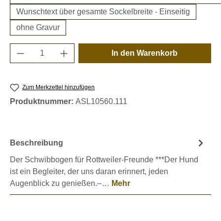
Wunschtext über gesamte Sockelbreite - Einseitig
ohne Gravur
Produkt Anzahl: Gib den gewünschten Wert e
In den Warenkorb
Zum Merkzettel hinzufügen
Produktnummer:
ASL10560.111
Beschreibung
Der Schwibbogen für Rottweiler-Freunde ***Der Hund
ist ein Begleiter, der uns daran erinnert, jeden
Augenblick zu genießen.–…
Mehr