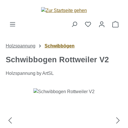
Zum Hauptinhalt springen
Ware
Holzspannung
Schwibbögen
Schwibbogen Rottweiler V2
Holzspannung by ArtSL
Bildergalerie überspringen