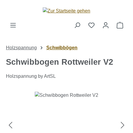
Zum Hauptinhalt springen
Ware
Holzspannung
Schwibbögen
Schwibbogen Rottweiler V2
Holzspannung by ArtSL
Bildergalerie überspringen