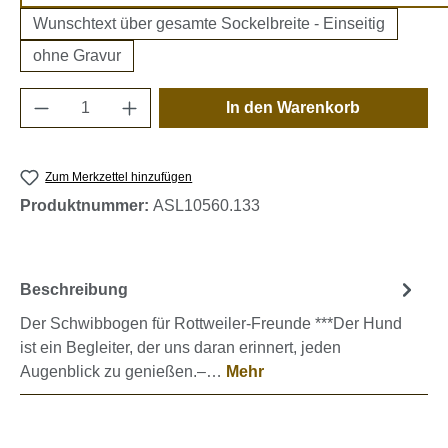
Wunschtext über gesamte Sockelbreite - Einseitig
ohne Gravur
Produkt Anzahl: Gib den gewünschten Wert e
In den Warenkorb
Zum Merkzettel hinzufügen
Produktnummer:
ASL10560.133
Beschreibung
Der Schwibbogen für Rottweiler-Freunde ***Der Hund
ist ein Begleiter, der uns daran erinnert, jeden
Augenblick zu genießen.–…
Mehr