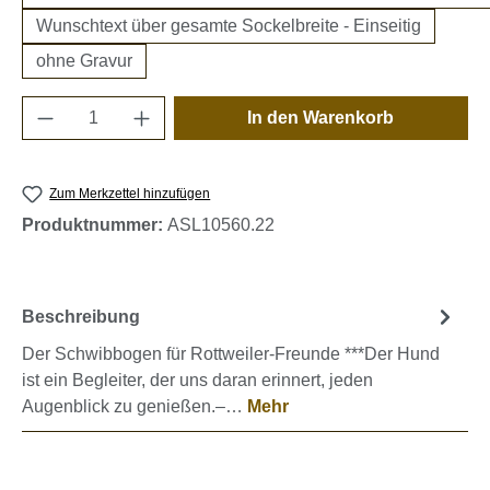
Wunschtext über gesamte Sockelbreite - Einseitig
ohne Gravur
Produkt Anzahl: Gib den gewünschten Wert e
In den Warenkorb
Zum Merkzettel hinzufügen
Produktnummer:
ASL10560.22
Beschreibung
Der Schwibbogen für Rottweiler-Freunde ***Der Hund
ist ein Begleiter, der uns daran erinnert, jeden
Augenblick zu genießen.–…
Mehr