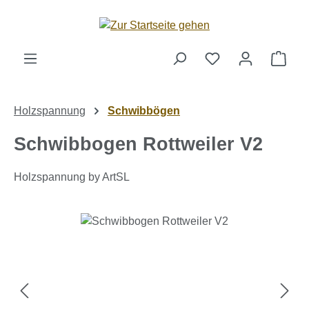
Zum Hauptinhalt springen
Ware
Holzspannung
Schwibbögen
Schwibbogen Rottweiler V2
Holzspannung by ArtSL
Bildergalerie überspringen