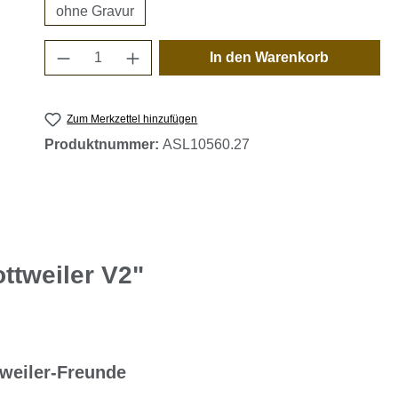
ohne Gravur
Produkt Anzahl: Gib den gewünschten 
In den Warenkorb
Zum Merkzettel hinzufügen
Produktnummer:
ASL10560.27
ttweiler V2"
weiler-Freunde