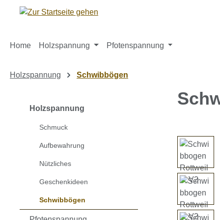
m Hauptinhalt springen
Zur Suche springen
Zur Hauptnavigation springen
Home
Holzspannung
Pfotenspannung
Holzspannung
Schwibbögen
Schw
Holzspannung
Schmuck
Bildergaleri
Aufbewahrung
Nützliches
Geschenkideen
Schwibbögen
Pfotenspannung