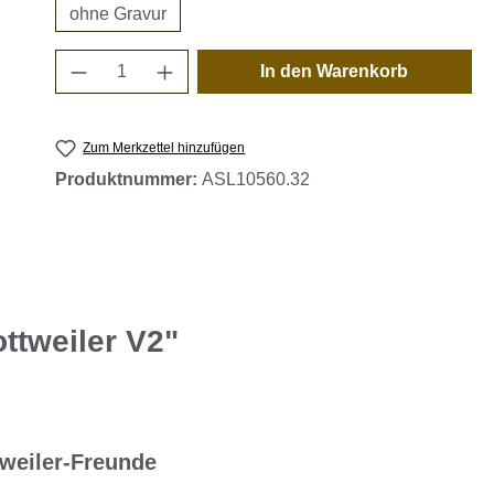
ohne Gravur
Produkt Anzahl: Gib den gewünschten 
In den Warenkorb
Zum Merkzettel hinzufügen
Produktnummer:
ASL10560.32
ttweiler V2"
weiler-Freunde