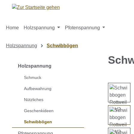
m Hauptinhalt springen
Zur Suche springen
Zur Hauptnavigation springen
Home
Holzspannung
Pfotenspannung
Holzspannung
Schwibbögen
Schw
Holzspannung
Schmuck
Bildergaleri
Aufbewahrung
Nützliches
Geschenkideen
Schwibbögen
Pfotenspannung