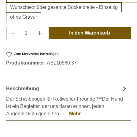
Wunschtext über gesamte Sockelbreite - Einseitig
ohne Gravur
Produkt Anzahl: Gib den gewünschten Wert e
In den Warenkorb
Zum Merkzettel hinzufügen
Produktnummer:
ASL10560.37
Beschreibung
Der Schwibbogen für Rottweiler-Freunde ***Der Hund
ist ein Begleiter, der uns daran erinnert, jeden
Augenblick zu genießen.–…
Mehr