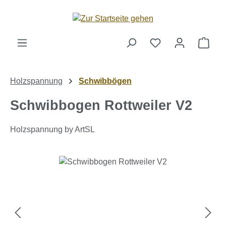
Zum Hauptinhalt springen
Ware
Holzspannung
Schwibbögen
Schwibbogen Rottweiler V2
Holzspannung by ArtSL
Bildergalerie überspringen