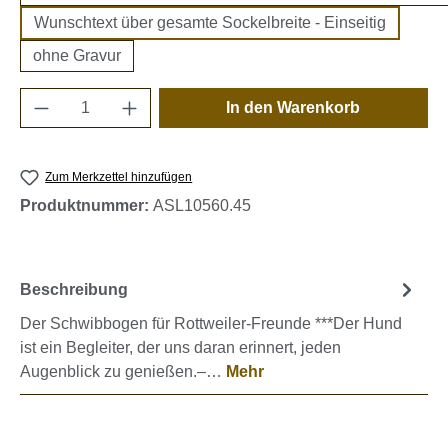
Wunschtext über gesamte Sockelbreite - Einseitig
ohne Gravur
Produkt Anzahl: Gib den gewünschten Wert e
In den Warenkorb
Zum Merkzettel hinzufügen
Produktnummer:
ASL10560.45
Beschreibung
Der Schwibbogen für Rottweiler-Freunde ***Der Hund
ist ein Begleiter, der uns daran erinnert, jeden
Augenblick zu genießen.–…
Mehr