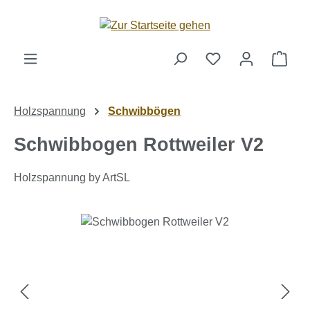
Zum Hauptinhalt springen
Ware
Holzspannung
Schwibbögen
Schwibbogen Rottweiler V2
Holzspannung by ArtSL
Bildergalerie überspringen