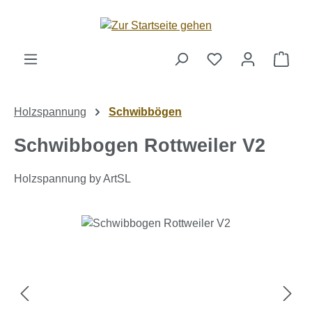
Zum Hauptinhalt springen
Ware
Holzspannung
Schwibbögen
Schwibbogen Rottweiler V2
Holzspannung by ArtSL
Bildergalerie überspringen