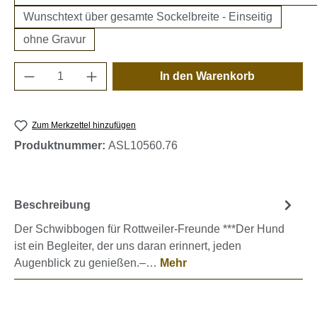
Wunschtext über gesamte Sockelbreite - Einseitig
ohne Gravur
Produkt Anzahl: Gib den gewünschten Wert e
In den Warenkorb
Zum Merkzettel hinzufügen
Produktnummer:
ASL10560.76
Beschreibung
Der Schwibbogen für Rottweiler-Freunde ***Der Hund
ist ein Begleiter, der uns daran erinnert, jeden
Augenblick zu genießen.–…
Mehr