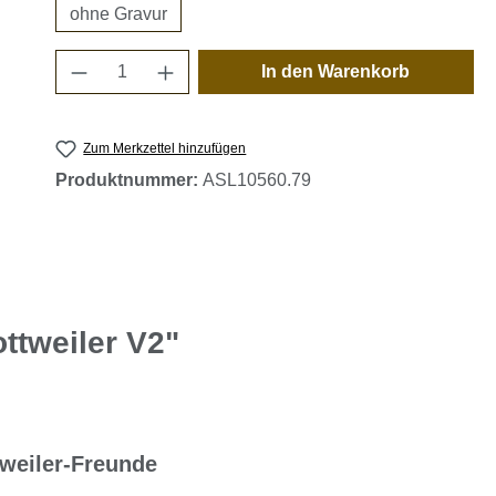
ohne Gravur
Produkt Anzahl: Gib den gewünschten 
In den Warenkorb
Zum Merkzettel hinzufügen
Produktnummer:
ASL10560.79
ttweiler V2"
weiler-Freunde