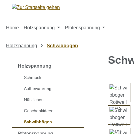
m Hauptinhalt springen
Zur Suche springen
Zur Hauptnavigation springen
Home
Holzspannung
Pfotenspannung
Holzspannung
Schwibbögen
Schw
Holzspannung
Schmuck
Bildergaleri
Aufbewahrung
Nützliches
Geschenkideen
Schwibbögen
Pfotenspannung