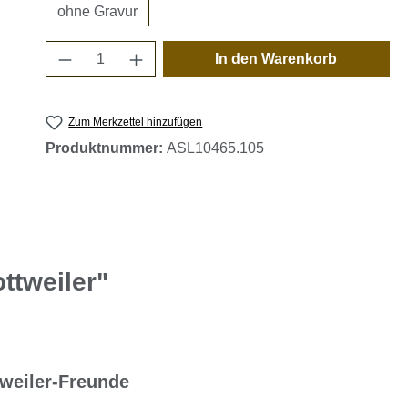
ohne Gravur
Produkt Anzahl: Gib den gewünschten 
In den Warenkorb
Zum Merkzettel hinzufügen
Produktnummer:
ASL10465.105
ttweiler"
weiler-Freunde