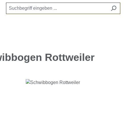
ibbogen Rottweiler
e überspringen