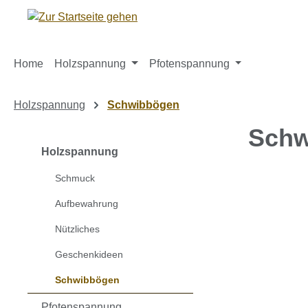
m Hauptinhalt springen
Zur Suche springen
Zur Hauptnavigation springen
Home
Holzspannung
Pfotenspannung
Holzspannung
Schwibbögen
Schw
Holzspannung
Schmuck
Bildergaleri
Aufbewahrung
Nützliches
Geschenkideen
Schwibbögen
Pfotenspannung