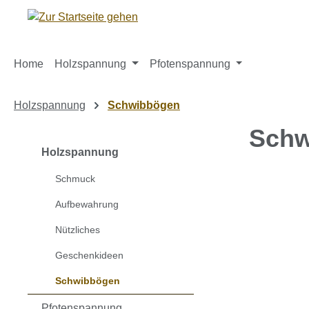
m Hauptinhalt springen
Zur Suche springen
Zur Hauptnavigation springen
Home
Holzspannung
Pfotenspannung
Holzspannung
Schwibbögen
Schw
Holzspannung
Schmuck
Bildergaleri
Aufbewahrung
Nützliches
Geschenkideen
Schwibbögen
Pfotenspannung