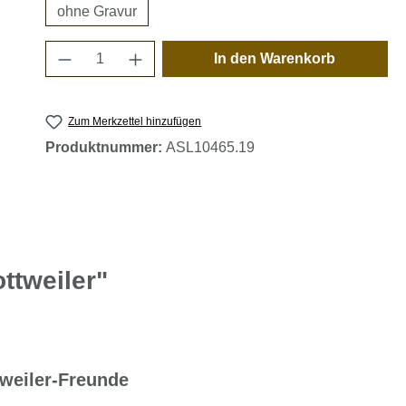
ohne Gravur
Produkt Anzahl: Gib den gewünschten 
In den Warenkorb
Zum Merkzettel hinzufügen
Produktnummer:
ASL10465.19
ttweiler"
weiler-Freunde