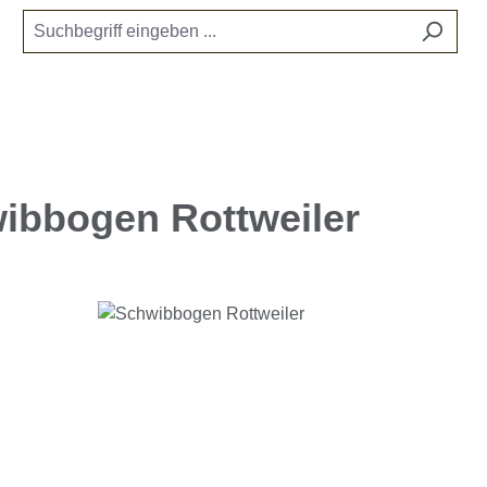
ibbogen Rottweiler
e überspringen