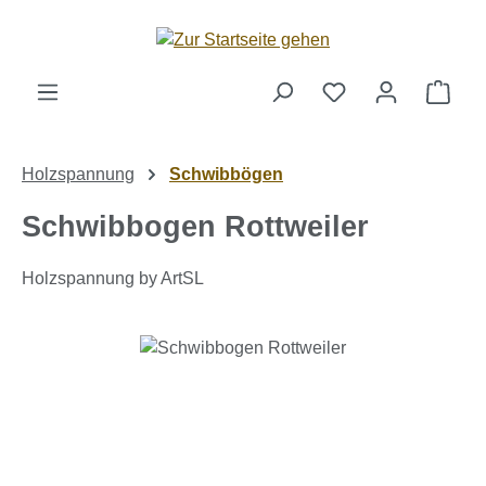
Zum Hauptinhalt springen
Ware
Holzspannung
Schwibbögen
Schwibbogen Rottweiler
Holzspannung by ArtSL
Bildergalerie überspringen