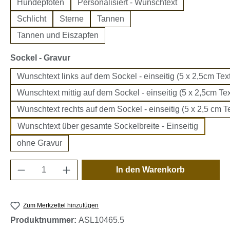
Hundepfoten
Personalisiert - Wunschtext
Schlicht
Sterne
Tannen
Tannen und Eiszapfen
auswählen
Sockel - Gravur
Wunschtext links auf dem Sockel - einseitig (5 x 2,5cm Text
Wunschtext mittig auf dem Sockel - einseitig (5 x 2,5cm Tex
Wunschtext rechts auf dem Sockel - einseitig (5 x 2,5 cm Te
Wunschtext über gesamte Sockelbreite - Einseitig
ohne Gravur
Produkt Anzahl: Gib den gewünschten Wert e
In den Warenkorb
Zum Merkzettel hinzufügen
Produktnummer:
ASL10465.5