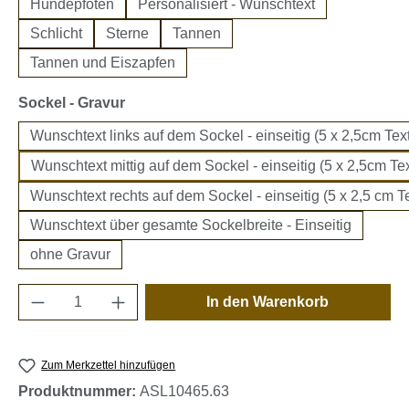
Hundepfoten
Personalisiert - Wunschtext
Schlicht
Sterne
Tannen
Tannen und Eiszapfen
auswählen
Sockel - Gravur
Wunschtext links auf dem Sockel - einseitig (5 x 2,5cm Text
Wunschtext mittig auf dem Sockel - einseitig (5 x 2,5cm Tex
Wunschtext rechts auf dem Sockel - einseitig (5 x 2,5 cm Te
Wunschtext über gesamte Sockelbreite - Einseitig
ohne Gravur
Produkt Anzahl: Gib den gewünschten Wert e
In den Warenkorb
Zum Merkzettel hinzufügen
Produktnummer:
ASL10465.63