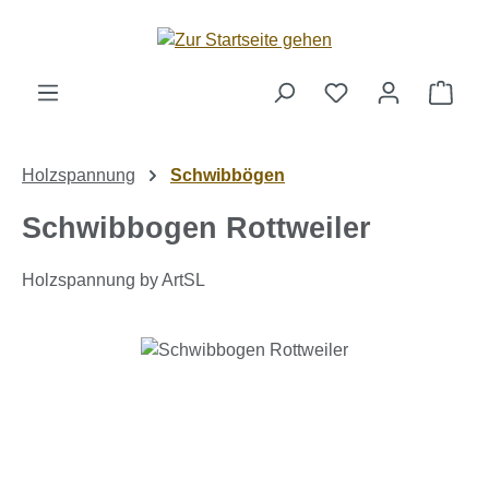
Zum Hauptinhalt springen
Ware
Holzspannung
Schwibbögen
Schwibbogen Rottweiler
Holzspannung by ArtSL
Bildergalerie überspringen