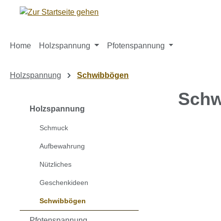
m Hauptinhalt springen
Zur Suche springen
Zur Hauptnavigation springen
Home
Holzspannung
Pfotenspannung
Holzspannung
Schwibbögen
Schw
Holzspannung
Schmuck
Bildergaleri
Aufbewahrung
Nützliches
Geschenkideen
Schwibbögen
Pfotenspannung