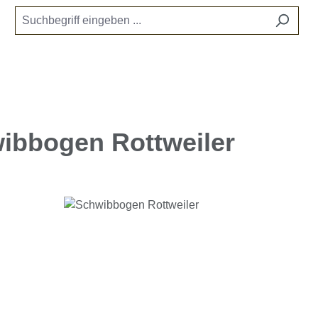
ibbogen Rottweiler
e überspringen