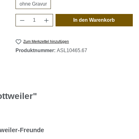
ohne Gravur
Produkt Anzahl: Gib den gewünschten 
In den Warenkorb
Zum Merkzettel hinzufügen
Produktnummer:
ASL10465.67
ttweiler"
weiler-Freunde