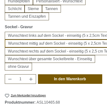
Hundepfoten
Personalisiert - Wunschtext
Schlicht
Sterne
Tannen
Tannen und Eiszapfen
auswählen
Sockel - Gravur
Wunschtext links auf dem Sockel - einseitig (5 x 2,5cm Text
Wunschtext mittig auf dem Sockel - einseitig (5 x 2,5cm Tex
Wunschtext rechts auf dem Sockel - einseitig (5 x 2,5 cm Te
Wunschtext über gesamte Sockelbreite - Einseitig
ohne Gravur
Produkt Anzahl: Gib den gewünschten Wert e
In den Warenkorb
Zum Merkzettel hinzufügen
Produktnummer:
ASL10465.68