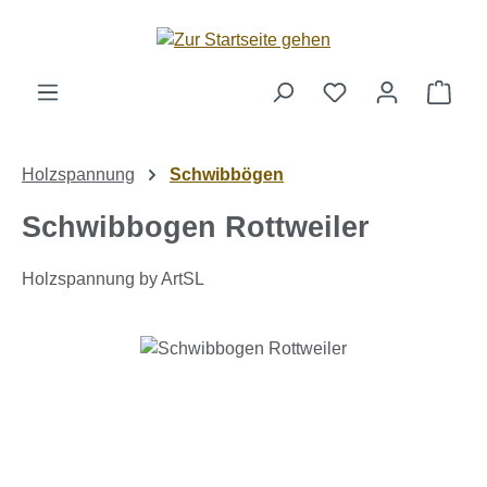
Zum Hauptinhalt springen
Ware
Holzspannung
Schwibbögen
Schwibbogen Rottweiler
Holzspannung by ArtSL
Bildergalerie überspringen