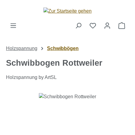
Zum Hauptinhalt springen
Ware
Holzspannung
Schwibbögen
Schwibbogen Rottweiler
Holzspannung by ArtSL
Bildergalerie überspringen