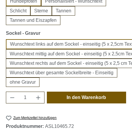
Hundepfoten
Personalisiert - Wunschtext
Schlicht
Sterne
Tannen
Tannen und Eiszapfen
auswählen
Sockel - Gravur
Wunschtext links auf dem Sockel - einseitig (5 x 2,5cm Text
Wunschtext mittig auf dem Sockel - einseitig (5 x 2,5cm Tex
Wunschtext rechts auf dem Sockel - einseitig (5 x 2,5 cm Te
Wunschtext über gesamte Sockelbreite - Einseitig
ohne Gravur
Produkt Anzahl: Gib den gewünschten Wert e
In den Warenkorb
Zum Merkzettel hinzufügen
Produktnummer:
ASL10465.72