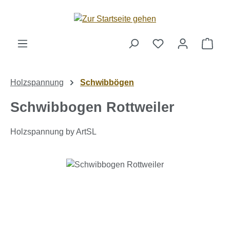
Zum Hauptinhalt springen
Ware
Holzspannung
Schwibbögen
Schwibbogen Rottweiler
Holzspannung by ArtSL
Bildergalerie überspringen