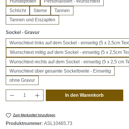
Hundepfoten
Personalisiert - Wunschtext
Schlicht
Sterne
Tannen
Tannen und Eiszapfen
auswählen
Sockel - Gravur
Wunschtext links auf dem Sockel - einseitig (5 x 2,5cm Text
Wunschtext mittig auf dem Sockel - einseitig (5 x 2,5cm Tex
Wunschtext rechts auf dem Sockel - einseitig (5 x 2,5 cm Te
Wunschtext über gesamte Sockelbreite - Einseitig
ohne Gravur
Produkt Anzahl: Gib den gewünschten Wert e
In den Warenkorb
Zum Merkzettel hinzufügen
Produktnummer:
ASL10465.73