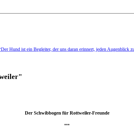
er Hund ist ein Begleiter, der uns daran erinnert, jeden Augenblick
weiler"
Der Schwibbogen für Rottweiler-Freunde
***