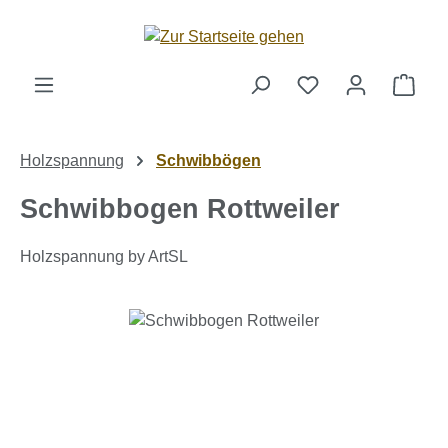
Zum Hauptinhalt springen
Ware
Holzspannung
Schwibbögen
Schwibbogen Rottweiler
Holzspannung by ArtSL
Bildergalerie überspringen