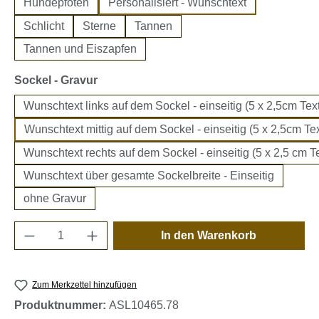
Hundepfoten
Personalisiert - Wunschtext
Schlicht
Sterne
Tannen
Tannen und Eiszapfen
auswählen
Sockel - Gravur
Wunschtext links auf dem Sockel - einseitig (5 x 2,5cm Text
Wunschtext mittig auf dem Sockel - einseitig (5 x 2,5cm Tex
Wunschtext rechts auf dem Sockel - einseitig (5 x 2,5 cm Te
Wunschtext über gesamte Sockelbreite - Einseitig
ohne Gravur
Produkt Anzahl: Gib den gewünschten Wert e
In den Warenkorb
Zum Merkzettel hinzufügen
Produktnummer:
ASL10465.78