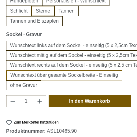
Hundepfoten
Personalisiert - Wunschtext
Schlicht
Sterne
Tannen
Tannen und Eiszapfen
auswählen
Sockel - Gravur
Wunschtext links auf dem Sockel - einseitig (5 x 2,5cm Text
Wunschtext mittig auf dem Sockel - einseitig (5 x 2,5cm Tex
Wunschtext rechts auf dem Sockel - einseitig (5 x 2,5 cm Te
Wunschtext über gesamte Sockelbreite - Einseitig
ohne Gravur
Produkt Anzahl: Gib den gewünschten Wert e
In den Warenkorb
Zum Merkzettel hinzufügen
Produktnummer:
ASL10465.90