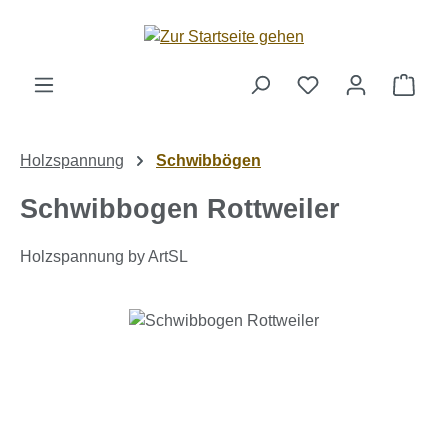
Zum Hauptinhalt springen
Ware
Holzspannung
Schwibbögen
Schwibbogen Rottweiler
Holzspannung by ArtSL
Bildergalerie überspringen