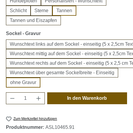
Hundepfoten
Personalisiert - Wunschtext
Schlicht
Sterne
Tannen
Tannen und Eiszapfen
auswählen
Sockel - Gravur
Wunschtext links auf dem Sockel - einseitig (5 x 2,5cm Text
Wunschtext mittig auf dem Sockel - einseitig (5 x 2,5cm Tex
Wunschtext rechts auf dem Sockel - einseitig (5 x 2,5 cm Te
Wunschtext über gesamte Sockelbreite - Einseitig
ohne Gravur
Produkt Anzahl: Gib den gewünschten Wert e
In den Warenkorb
Zum Merkzettel hinzufügen
Produktnummer:
ASL10465.91