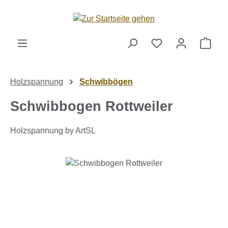
Zum Hauptinhalt springen
Ware
Holzspannung
Schwibbögen
Schwibbogen Rottweiler
Holzspannung by ArtSL
Bildergalerie überspringen