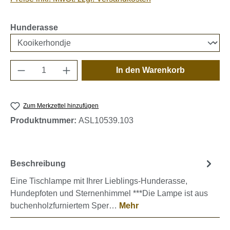
auswählen
Hunderasse
Produkt Anzahl: Gib den gewünschten Wert e
In den Warenkorb
Zum Merkzettel hinzufügen
Produktnummer:
ASL10539.103
Beschreibung
Eine Tischlampe mit Ihrer Lieblings-Hunderasse,
Hundepfoten und Sternenhimmel ***Die Lampe ist aus
buchenholzfurniertem Sper…
Mehr