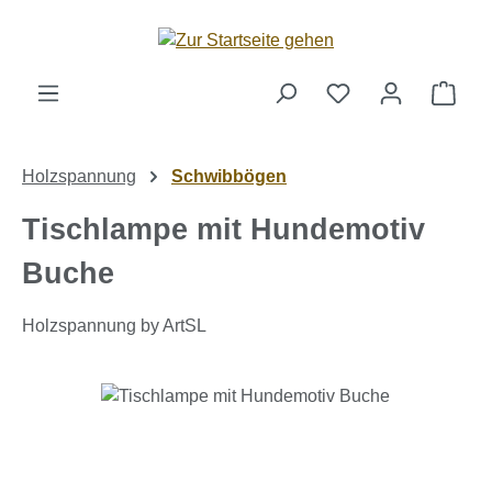
Zum Hauptinhalt springen
Ware
Holzspannung
Schwibbögen
Tischlampe mit Hundemotiv
Buche
Holzspannung by ArtSL
Bildergalerie überspringen