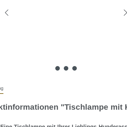
ng
ktinformationen "Tischlampe mit
Eine Tischlampe mit Ihrer Lieblings-Hundera