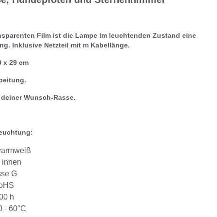
nsparenten Film ist die Lampe im leuchtenden Zustand eine
ng. Inklusive Netzteil mit m Kabellänge.
0 x 29 cm
beitung.
t deiner Wunsch-Rasse.
leuchtung:
warmweiß
 innen
sse G
RoHS
00 h
0 - 60°C