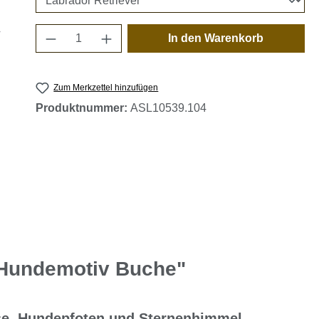
Produkt Anzahl: Gib den gewünschten 
In den Warenkorb
Zum Merkzettel hinzufügen
Produktnummer:
ASL10539.104
 Hundemotiv Buche"
sse, Hundepfoten und Sternenhimmel