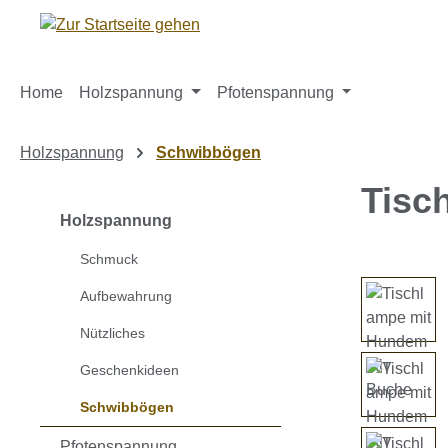
m Hauptinhalt springen
Zur Suche springen
Zur Hauptnavigation springen
Home
Holzspannung
Pfotenspannung
Holzspannung
Schwibbögen
Tisc
Holzspannung
Schmuck
Bildergaleri
Aufbewahrung
Nützliches
Geschenkideen
Schwibbögen
Pfotenspannung