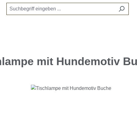
hlampe mit Hundemotiv B
e überspringen