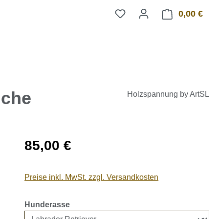
0,00 €
Ware
uche
Holzspannung by ArtSL
Regulärer Preis:
85,00 €
Preise inkl. MwSt. zzgl. Versandkosten
auswählen
Hunderasse