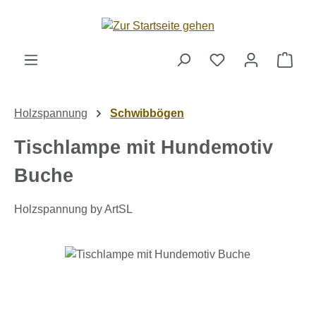
Zum Hauptinhalt springen
Ware
Holzspannung
Schwibbögen
Tischlampe mit Hundemotiv
Buche
Holzspannung by ArtSL
Bildergalerie überspringen