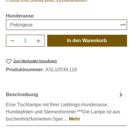
auswählen
Hunderasse
Produkt Anzahl: Gib den gewünschten Wert e
In den Warenkorb
Zum Merkzettel hinzufügen
Produktnummer:
ASL10539.118
Beschreibung
Eine Tischlampe mit Ihrer Lieblings-Hunderasse,
Hundepfoten und Sternenhimmel ***Die Lampe ist aus
buchenholzfurniertem Sper…
Mehr