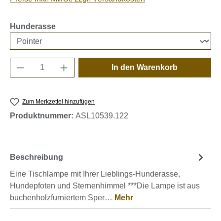
auswählen
Hunderasse
Produkt Anzahl: Gib den gewünschten Wert e
In den Warenkorb
Zum Merkzettel hinzufügen
Produktnummer:
ASL10539.122
Beschreibung
Eine Tischlampe mit Ihrer Lieblings-Hunderasse,
Hundepfoten und Sternenhimmel ***Die Lampe ist aus
buchenholzfurniertem Sper…
Mehr