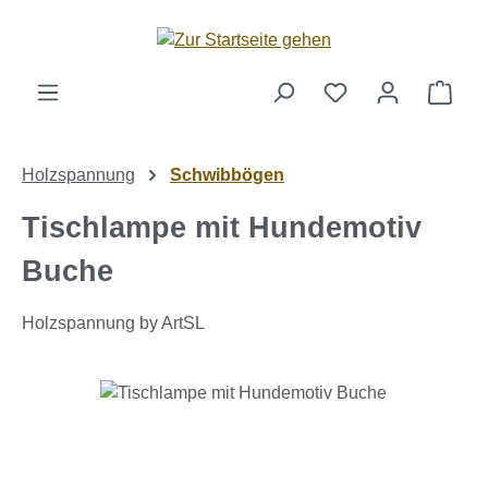
Zum Hauptinhalt springen
Ware
Holzspannung
Schwibbögen
Tischlampe mit Hundemotiv
Buche
Holzspannung by ArtSL
Bildergalerie überspringen