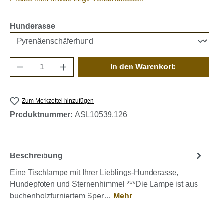
auswählen
Hunderasse
Produkt Anzahl: Gib den gewünschten Wert e
In den Warenkorb
Zum Merkzettel hinzufügen
Produktnummer:
ASL10539.126
Beschreibung
Eine Tischlampe mit Ihrer Lieblings-Hunderasse,
Hundepfoten und Sternenhimmel ***Die Lampe ist aus
buchenholzfurniertem Sper…
Mehr