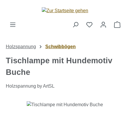
Zum Hauptinhalt springen
Ware
Holzspannung
Schwibbögen
Tischlampe mit Hundemotiv
Buche
Holzspannung by ArtSL
Bildergalerie überspringen