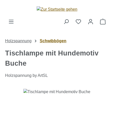
Zum Hauptinhalt springen
Ware
Holzspannung
Schwibbögen
Tischlampe mit Hundemotiv
Buche
Holzspannung by ArtSL
Bildergalerie überspringen