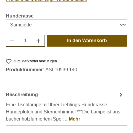
auswählen
Hunderasse
Produkt Anzahl: Gib den gewünschten Wert e
In den Warenkorb
Zum Merkzettel hinzufügen
Produktnummer:
ASL10539.140
Beschreibung
Eine Tischlampe mit Ihrer Lieblings-Hunderasse,
Hundepfoten und Sternenhimmel ***Die Lampe ist aus
buchenholzfurniertem Sper…
Mehr