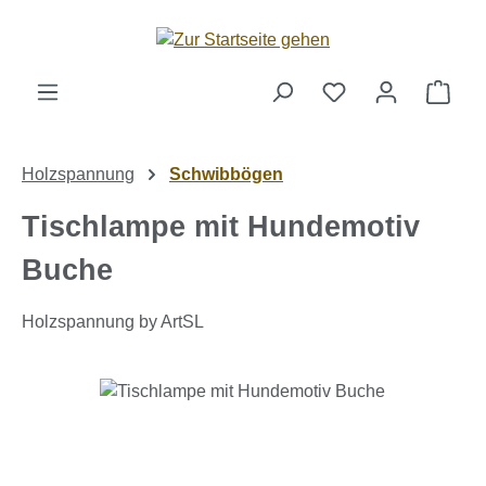
Zum Hauptinhalt springen
Ware
Holzspannung
Schwibbögen
Tischlampe mit Hundemotiv
Buche
Holzspannung by ArtSL
Bildergalerie überspringen