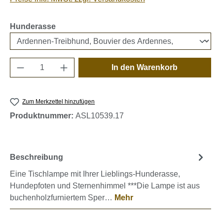
auswählen
Hunderasse
Produkt Anzahl: Gib den gewünschten Wert e
In den Warenkorb
Zum Merkzettel hinzufügen
Produktnummer:
ASL10539.17
Beschreibung
Eine Tischlampe mit Ihrer Lieblings-Hunderasse,
Hundepfoten und Sternenhimmel ***Die Lampe ist aus
buchenholzfurniertem Sper…
Mehr