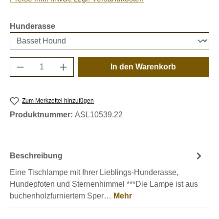
auswählen
Hunderasse
Produkt Anzahl: Gib den gewünschten Wert e
In den Warenkorb
Zum Merkzettel hinzufügen
Produktnummer:
ASL10539.22
Beschreibung
Eine Tischlampe mit Ihrer Lieblings-Hunderasse,
Hundepfoten und Sternenhimmel ***Die Lampe ist aus
buchenholzfurniertem Sper…
Mehr