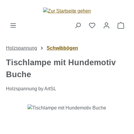
Zum Hauptinhalt springen
Ware
Holzspannung
Schwibbögen
Tischlampe mit Hundemotiv
Buche
Holzspannung by ArtSL
Bildergalerie überspringen