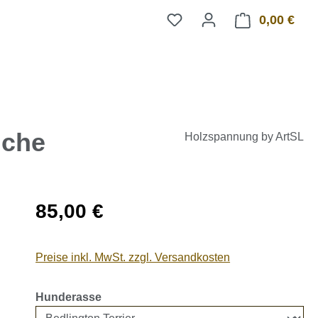
0,00 €
Ware
uche
Holzspannung by ArtSL
Regulärer Preis:
85,00 €
Preise inkl. MwSt. zzgl. Versandkosten
auswählen
Hunderasse