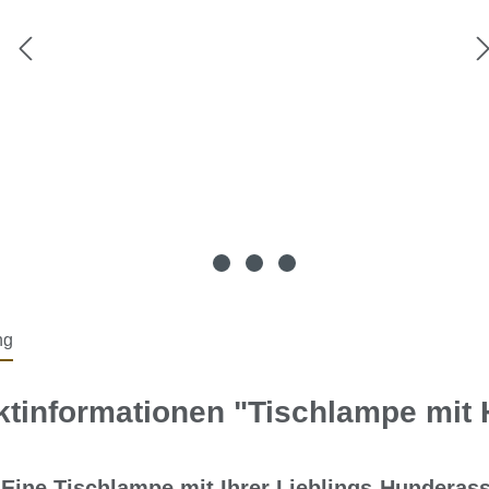
ng
ktinformationen "Tischlampe mit
Eine Tischlampe mit Ihrer Lieblings-Hundera