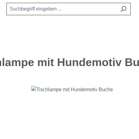
hlampe mit Hundemotiv B
e überspringen