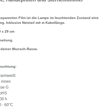
nsparenten Film ist die Lampe im leuchtenden Zustand eine
ng. Inklusive Netzteil mit m Kabellänge.
0 x 29 cm
beitung.
t deiner Wunsch-Rasse.
leuchtung:
warmweiß
 innen
sse G
RoHS
00 h
0 - 60°C