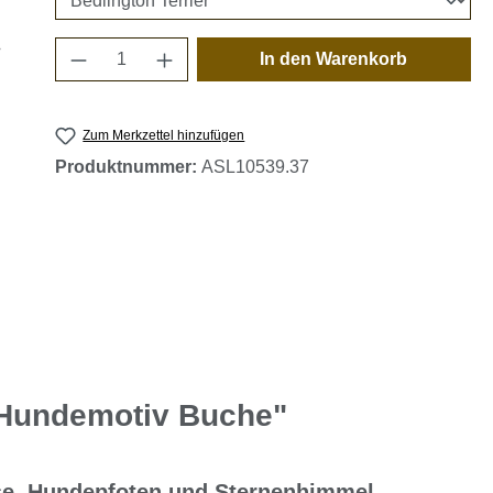
Produkt Anzahl: Gib den gewünschten 
In den Warenkorb
Zum Merkzettel hinzufügen
Produktnummer:
ASL10539.37
 Hundemotiv Buche"
sse, Hundepfoten und Sternenhimmel