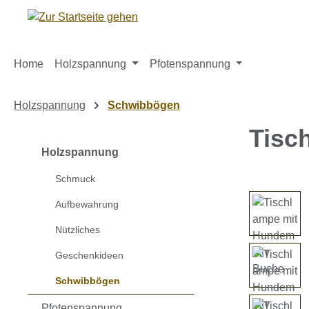
m Hauptinhalt springen
Zur Suche springen
Zur Hauptnavigation springen
Home
Holzspannung
Pfotenspannung
Holzspannung
Schwibbögen
Tisc
Holzspannung
Schmuck
Bildergaleri
Aufbewahrung
Nützliches
Geschenkideen
Schwibbögen
Pfotenspannung