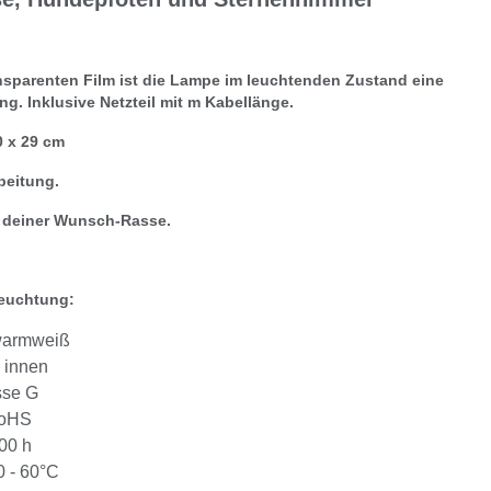
nsparenten Film ist die Lampe im leuchtenden Zustand eine
ng. Inklusive Netzteil mit m Kabellänge.
0 x 29 cm
beitung.
t deiner Wunsch-Rasse.
leuchtung:
warmweiß
 innen
sse G
RoHS
00 h
0 - 60°C