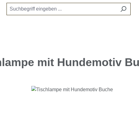
hlampe mit Hundemotiv B
e überspringen