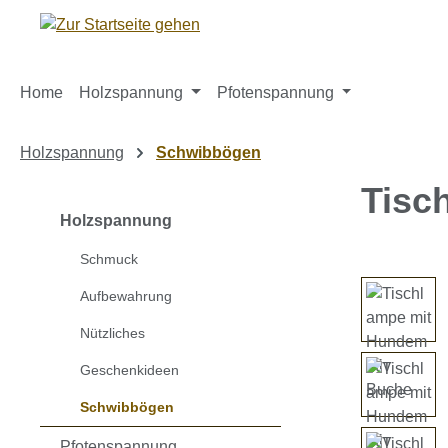
m Hauptinhalt springen
Zur Suche springen
Zur Hauptnavigation springen
Home
Holzspannung
Pfotenspannung
Holzspannung
Schwibbögen
Tisc
Holzspannung
Schmuck
Bildergaleri
Aufbewahrung
Nützliches
Geschenkideen
Schwibbögen
Pfotenspannung