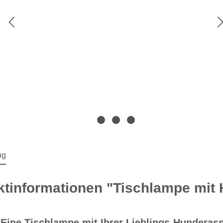
ng
ktinformationen "Tischlampe mit
Eine Tischlampe mit Ihrer Lieblings-Hundera