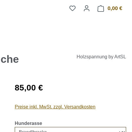
0,00 €
Ware
uche
Holzspannung by ArtSL
Regulärer Preis:
85,00 €
Preise inkl. MwSt. zzgl. Versandkosten
auswählen
Hunderasse