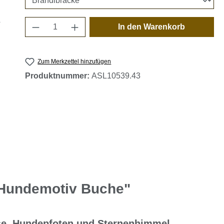
Produkt Anzahl: Gib den gewünschten 
In den Warenkorb
Zum Merkzettel hinzufügen
Produktnummer:
ASL10539.43
 Hundemotiv Buche"
sse, Hundepfoten und Sternenhimmel