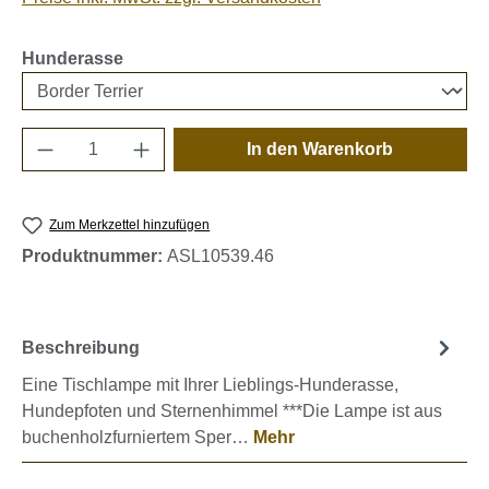
auswählen
Hunderasse
Produkt Anzahl: Gib den gewünschten Wert e
In den Warenkorb
Zum Merkzettel hinzufügen
Produktnummer:
ASL10539.46
Beschreibung
Eine Tischlampe mit Ihrer Lieblings-Hunderasse,
Hundepfoten und Sternenhimmel ***Die Lampe ist aus
buchenholzfurniertem Sper…
Mehr