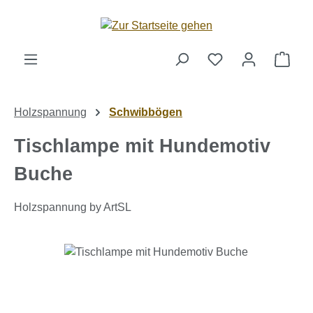
Zum Hauptinhalt springen
Ware
Holzspannung
Schwibbögen
Tischlampe mit Hundemotiv
Buche
Holzspannung by ArtSL
Bildergalerie überspringen