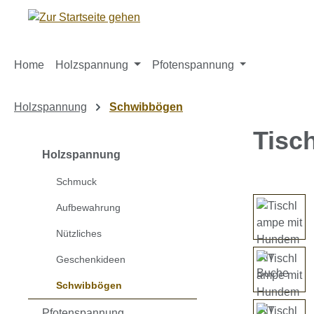
m Hauptinhalt springen
Zur Suche springen
Zur Hauptnavigation springen
Home
Holzspannung
Pfotenspannung
Holzspannung
Schwibbögen
Tisc
Holzspannung
Schmuck
Bildergaleri
Aufbewahrung
Nützliches
Geschenkideen
Schwibbögen
Pfotenspannung