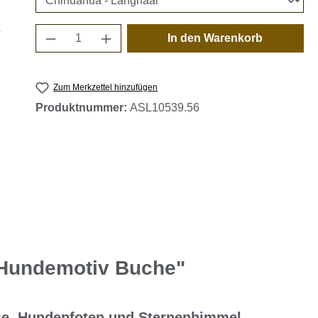
Produkt Anzahl: Gib den gewünschten 
In den Warenkorb
Zum Merkzettel hinzufügen
Produktnummer:
ASL10539.56
 Hundemotiv Buche"
sse, Hundepfoten und Sternenhimmel