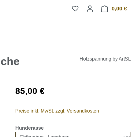
0,00 €
Ware
uche
Holzspannung by ArtSL
Regulärer Preis:
85,00 €
Preise inkl. MwSt. zzgl. Versandkosten
auswählen
Hunderasse