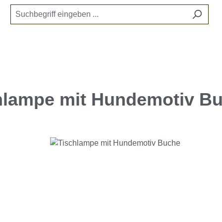
hlampe mit Hundemotiv B
e überspringen