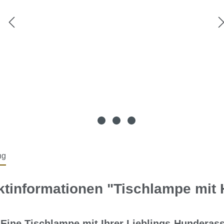
ng
ktinformationen "Tischlampe mit
Eine Tischlampe mit Ihrer Lieblings-Hundera