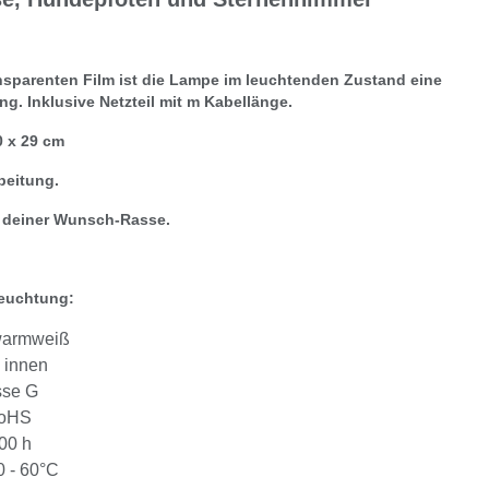
nsparenten Film ist die Lampe im leuchtenden Zustand eine
ng. Inklusive Netzteil mit m Kabellänge.
0 x 29 cm
beitung.
t deiner Wunsch-Rasse.
leuchtung:
warmweiß
 innen
sse G
RoHS
00 h
0 - 60°C