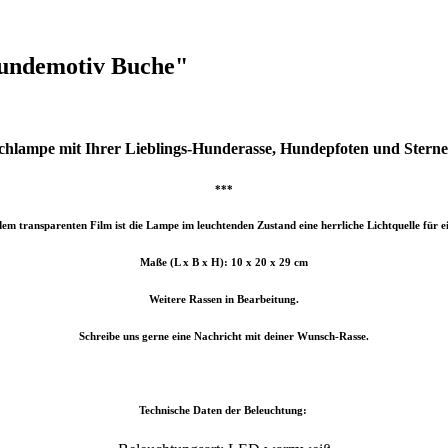
Hundemotiv Buche"
schlampe mit Ihrer Lieblings-Hunderasse, Hundepfoten und Stern
***
em transparenten Film ist die Lampe im leuchtenden Zustand eine herrliche Lichtquelle für e
Maße (L x B x H): 10 x 20 x 29 cm
Weitere Rassen in Bearbeitung.
Schreibe uns gerne eine Nachricht mit deiner Wunsch-Rasse.
Technische Daten der Beleuchtung: