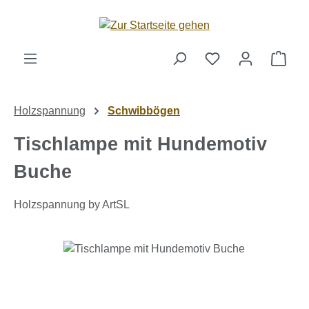
Zum Hauptinhalt springen
Ware
Holzspannung
Schwibbögen
Tischlampe mit Hundemotiv
Buche
Holzspannung by ArtSL
Bildergalerie überspringen