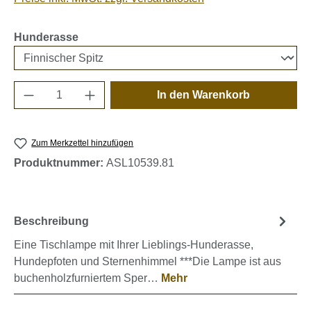
auswählen
Hunderasse
Produkt Anzahl: Gib den gewünschten Wert e
In den Warenkorb
Zum Merkzettel hinzufügen
Produktnummer:
ASL10539.81
Beschreibung
Eine Tischlampe mit Ihrer Lieblings-Hunderasse,
Hundepfoten und Sternenhimmel ***Die Lampe ist aus
buchenholzfurniertem Sper…
Mehr