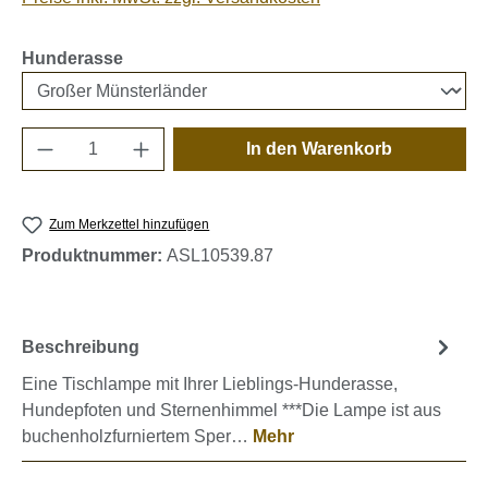
auswählen
Hunderasse
Produkt Anzahl: Gib den gewünschten Wert e
In den Warenkorb
Zum Merkzettel hinzufügen
Produktnummer:
ASL10539.87
Beschreibung
Eine Tischlampe mit Ihrer Lieblings-Hunderasse,
Hundepfoten und Sternenhimmel ***Die Lampe ist aus
buchenholzfurniertem Sper…
Mehr