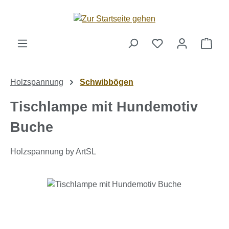
Zum Hauptinhalt springen
Ware
Holzspannung
Schwibbögen
Tischlampe mit Hundemotiv
Buche
Holzspannung by ArtSL
Bildergalerie überspringen