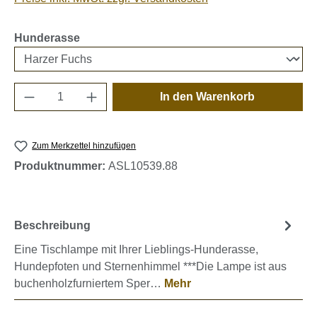
auswählen
Hunderasse
Produkt Anzahl: Gib den gewünschten Wert e
In den Warenkorb
Zum Merkzettel hinzufügen
Produktnummer:
ASL10539.88
Beschreibung
Eine Tischlampe mit Ihrer Lieblings-Hunderasse,
Hundepfoten und Sternenhimmel ***Die Lampe ist aus
buchenholzfurniertem Sper…
Mehr