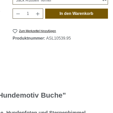
Produkt Anzahl: Gib den gewünschten 
In den Warenkorb
Zum Merkzettel hinzufügen
Produktnummer:
ASL10539.95
 Hundemotiv Buche"
sse, Hundepfoten und Sternenhimmel