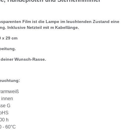
nsparenten Film ist die Lampe im leuchtenden Zustand eine
ng. Inklusive Netzteil mit m Kabellänge.
0 x 29 cm
beitung.
t deiner Wunsch-Rasse.
leuchtung:
warmweiß
 innen
sse G
RoHS
00 h
0 - 60°C