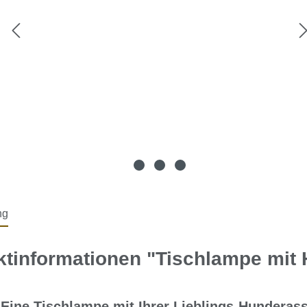
ng
ktinformationen "Tischlampe mit
Eine Tischlampe mit Ihrer Lieblings-Hundera