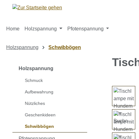
m Hauptinhalt springen
Zur Suche springen
Zur Hauptnavigation springen
Home
Holzspannung
Pfotenspannung
Holzspannung
Schwibbögen
Tisc
Holzspannung
Schmuck
Bildergaleri
Aufbewahrung
Nützliches
Geschenkideen
Schwibbögen
Pfotenspannung