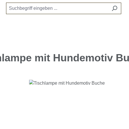
hlampe mit Hundemotiv B
e überspringen