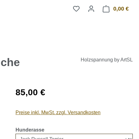
0,00 €
Ware
uche
Holzspannung by ArtSL
Regulärer Preis:
85,00 €
Preise inkl. MwSt. zzgl. Versandkosten
auswählen
Hunderasse